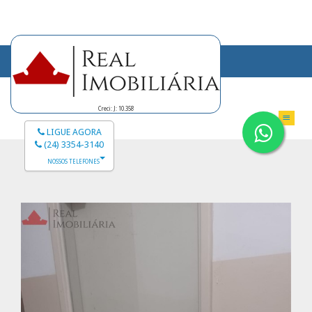
Creci: J: 10.358
LIGUE AGORA
(24) 3354-3140
NOSSOS TELEFONES