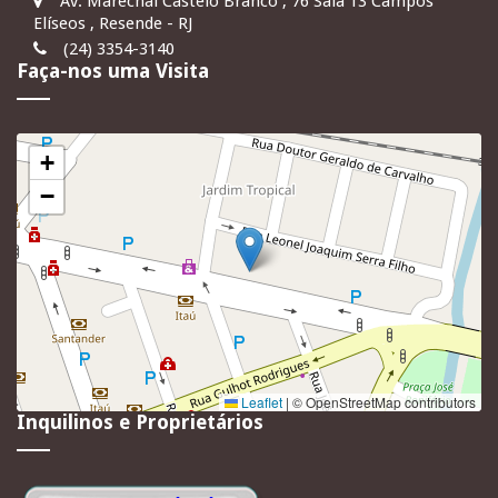
Av. Marechal Castelo Branco , 76 Sala 13 Campos
Elíseos , Resende - RJ
(24) 3354-3140
Faça-nos uma Visita
+
−
Leaflet
|
© OpenStreetMap contributors
Inquilinos e Proprietários