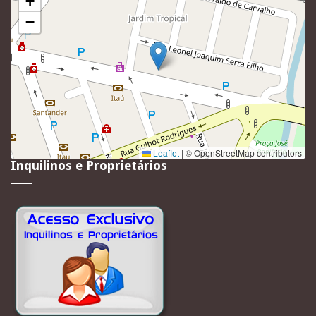
+
−
Leaflet
|
© OpenStreetMap contributors
Inquilinos e Proprietários