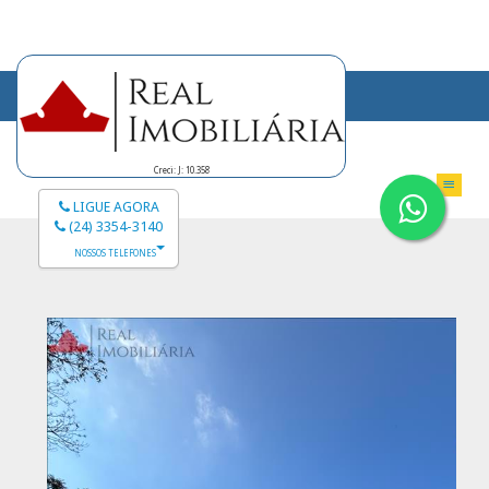
Creci: J: 10.358
LIGUE AGORA
(24) 3354-3140
NOSSOS TELEFONES