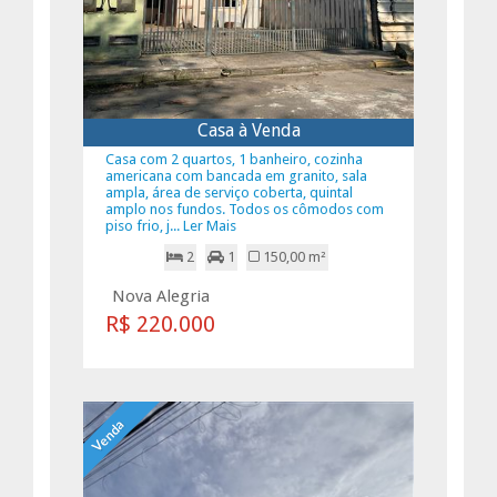
Casa à Venda
Casa com 2 quartos, 1 banheiro, cozinha
americana com bancada em granito, sala
ampla, área de serviço coberta, quintal
amplo nos fundos. Todos os cômodos com
piso frio, j... Ler Mais
2
1
150,00 m²
Nova Alegria
R$ 220.000
Venda