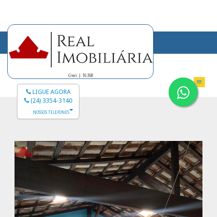
Creci: J: 10.358
LIGUE AGORA
(24) 3354-3140
NOSSOS TELEFONES