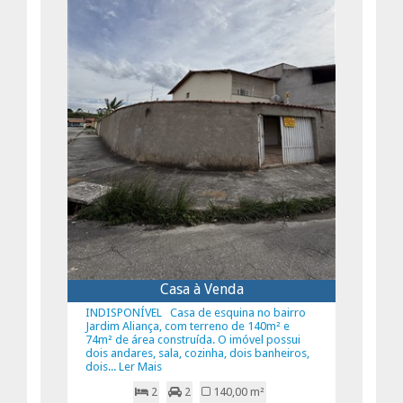
Casa à Venda
INDISPONÍVEL Casa de esquina no bairro
Jardim Aliança, com terreno de 140m² e
74m² de área construída. O imóvel possui
dois andares, sala, cozinha, dois banheiros,
dois... Ler Mais
2
2
140,00 m²