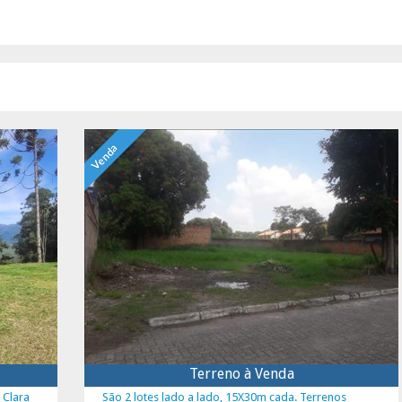
Venda
Terreno à Venda
 Clara
São 2 lotes lado a lado, 15X30m cada. Terrenos