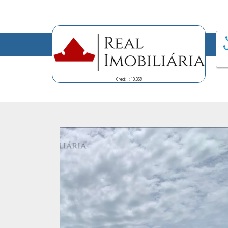
Creci: J: 10.358