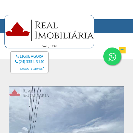
Creci: J: 10.358
LIGUE AGORA
(24) 3354-3140
NOSSOS TELEFONES