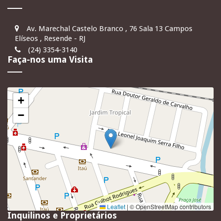
Av. Marechal Castelo Branco , 76 Sala 13 Campos
Elíseos , Resende - RJ
(24) 3354-3140
Faça-nos uma Visita
+
−
Leaflet
|
© OpenStreetMap contributors
Inquilinos e Proprietários