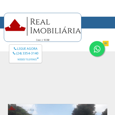
Creci: J: 10.358
LIGUE AGORA
(24) 3354-3140
NOSSOS TELEFONES