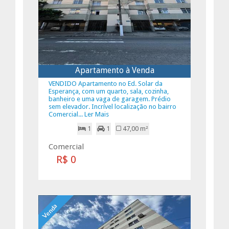
Apartamento à Venda
VENDIDO Apartamento no Ed. Solar da
Esperança, com um quarto, sala, cozinha,
banheiro e uma vaga de garagem. Prédio
sem elevador. Incrível localização no bairro
Comercial... Ler Mais
1
1
47,00 m²
Comercial
R$ 0
Venda