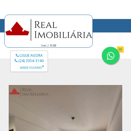
Creci: J: 10.358
LIGUE AGORA
(24) 3354-3140
NOSSOS TELEFONES